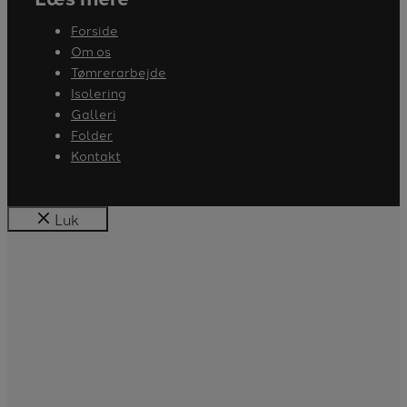
Forside
Om os
Tømrerarbejde
Isolering
Galleri
Folder
Kontakt
Luk