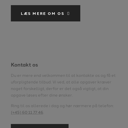
LÆS MERE OM OS
Kontakt os
Du er mere end velkommen til at kontakte os og få et
uforpligtende tilbud. Vi ved, at alle opgaver kræver
noget forskelligt, derfor er det også vigtigt, at din
opgave løses efter dine ønsker.
Ring til os allerede i dag og hør nærmere på telefon:
(+45) 60 11 77 46
.