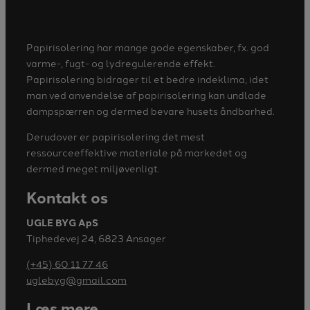
Papirisolering har mange gode egenskaber, fx. god
varme-, fugt- og lydregulerende effekt.
Papirisolering bidrager til et bedre indeklima, idet
man ved anvendelse af papirisolering kan undlade
dampspærren og dermed bevare husets åndbarhed.
Derudover er papirisolering det mest
ressourceeffektive materiale på markedet og
dermed meget miljøvenligt.
Kontakt os
UGLE BYG ApS
Tiphedevej 24, 6823 Ansager
(+45) 60 11 77 46
uglebyg@gmail.com
Læs mere