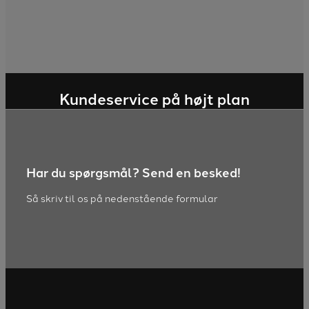
Kvalitet fremfor kvantitet er kernen i Uglebyg
og vi udfører alle opgaver med fokus på
detaljen og det gode håndværk.
Kundeservice på højt plan
Har du spørgsmål? Send en besked!
Så skriv til os på nedenstående formular